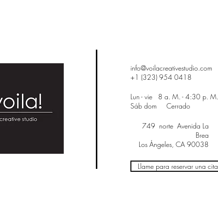
info@voilacreativestudio.com
+1 (323) 954 0418
Lun - vie
8 a. M. - 4:30 p. M
Sáb dom
Cerrado
749
norte
Avenida La
Brea
Los Ángeles, CA 90038
Llame para reservar una cita